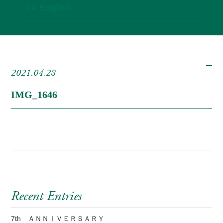
>> English
2021.04.28
IMG_1646
Recent Entries
7th ＡＮＮＩＶＥＲＳＡＲＹ