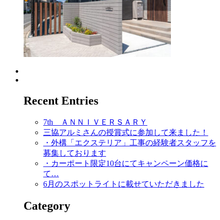
Recent Entries
7th ＡＮＮＩＶＥＲＳＡＲＹ
三協アルミさんの授賞式に参加して来ました！
・外構「エクステリア」工事の経験者スタッフを
募集しております
・カーポート限定10台にてキャンペーン価格に
て…
6月のスポットライトに載せていただきました
Category