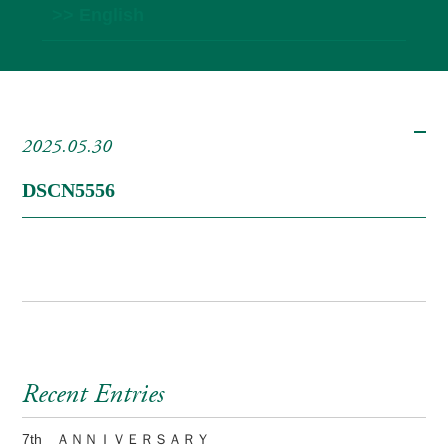
>> English
2025.05.30
DSCN5556
Recent Entries
7th ＡＮＮＩＶＥＲＳＡＲＹ