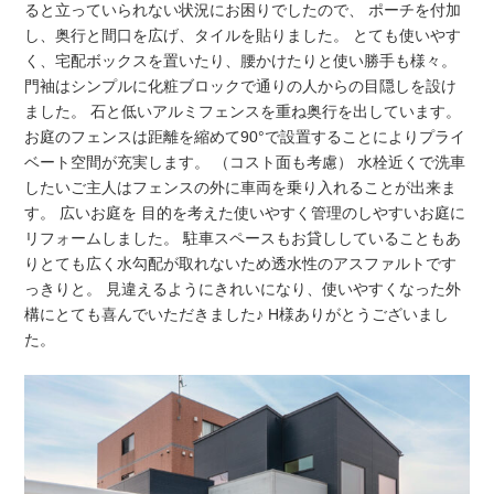
ると立っていられない状況にお困りでしたので、 ポーチを付加
し、奥行と間口を広げ、タイルを貼りました。 とても使いやす
く、宅配ボックスを置いたり、腰かけたりと使い勝手も様々。
門袖はシンプルに化粧ブロックで通りの人からの目隠しを設け
ました。 石と低いアルミフェンスを重ね奥行を出しています。
お庭のフェンスは距離を縮めて90°で設置することによりプライ
ベート空間が充実します。 （コスト面も考慮） 水栓近くで洗車
したいご主人はフェンスの外に車両を乗り入れることが出来ま
す。 広いお庭を 目的を考えた使いやすく管理のしやすいお庭に
リフォームしました。 駐車スペースもお貸ししていることもあ
りとても広く水勾配が取れないため透水性のアスファルトです
っきりと。 見違えるようにきれいになり、使いやすくなった外
構にとても喜んでいただきました♪ H様ありがとうございまし
た。