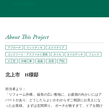
>> English
About This Project
アプローチ
ウッドデッキ
エクステリア
コンクリート・アスファルト塗装
タイル
タイルデッキ
フェンス
人工芝
外構工事
植栽
花壇
門柱
北上市 H様邸
担当者より：
「リフォーム外構」 縦長の広い敷地に、お庭側の向かいにはア
パートがあり、どうしたらよいかわからずご相談にお見えにな
ったお客様。 まずは玄関周り。 ポーチが狭すぎて、ドアを開け