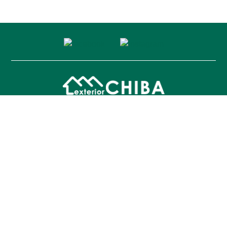
〒023-0801 岩手県奥州市水沢横町61
営業時間：9：００〜18：００
休業日：GW・夏季・年末年始（メールは24時間受付）
※現地調査・お打ち合わせの為、留守にしている場合も
ございますので、ご来店の際はお電話にてご予約お願い
致します。