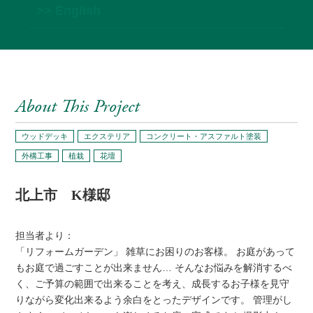
>> English
About This Project
ウッドデッキ
エクステリア
コンクリート・アスファルト塗装
外構工事
植栽
花壇
北上市 K様邸
担当者より：
「リフォームガーデン」 雑草にお困りのお客様。 お庭があって
もお庭で過ごすことが出来ません… そんなお悩みを解消するべ
く、ご予算の範囲で出来ることを考え、成長するお子様を見守
りながら変化出来るよう余白をとったデザインです。 管理がし