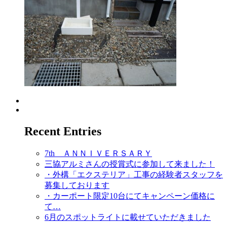
Recent Entries
7th ＡＮＮＩＶＥＲＳＡＲＹ
三協アルミさんの授賞式に参加して来ました！
・外構「エクステリア」工事の経験者スタッフを
募集しております
・カーポート限定10台にてキャンペーン価格に
て…
6月のスポットライトに載せていただきました