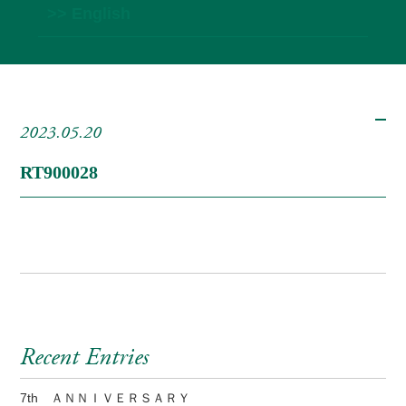
>> English
2023.05.20
RT900028
Recent Entries
7th ＡＮＮＩＶＥＲＳＡＲＹ