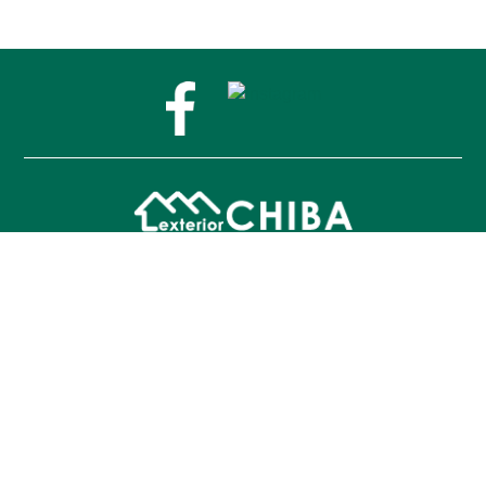
〒023-0801 岩手県奥州市水沢横町61
営業時間：9：００〜18：００
休業日：GW・夏季・年末年始（メールは24時間受付）
※現地調査・お打ち合わせの為、留守にしている場合も
ございますので、ご来店の際はお電話にてご予約お願い
致します。