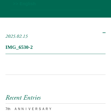
>> English
2025.02.15
IMG_6530-2
Recent Entries
7th ＡＮＮＩＶＥＲＳＡＲＹ