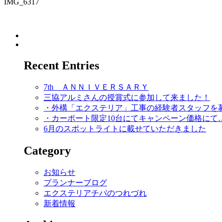
IMG_6317
Recent Entries
7th ＡＮＮＩＶＥＲＳＡＲＹ
三協アルミさんの授賞式に参加して来ました！
・外構「エクステリア」工事の経験者スタッフを
・カーポート限定10台にてキャンペーン価格にて
6月のスポットライトに載せていただきました
Category
お知らせ
プランナーブログ
エクステリアチバのつれづれ
新着情報