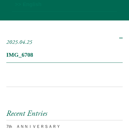
>> English
2025.04.25
IMG_6708
Recent Entries
7th ＡＮＮＩＶＥＲＳＡＲＹ