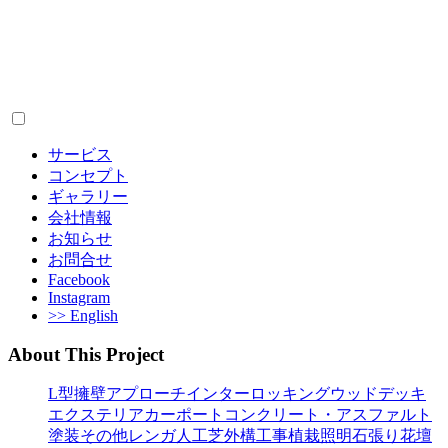
サービス
コンセプト
ギャラリー
会社情報
お知らせ
お問合せ
Facebook
Instagram
>> English
About This Project
L型擁壁
アプローチ
インターロッキング
ウッドデッキ
エクステリア
カーポート
コンクリート・アスファルト
塗装
その他
レンガ
人工芝
外構工事
植栽
照明
石張り
花壇