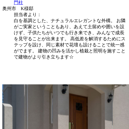
門柱
奥州市 K様邸
担当者より：
白を基調とした、ナチュラルエレガントな外構。 お隣
がご実家ということもあり、あえて土留めや囲いを設
けず、子供たちがいつでも行き来でき、みんなで成長
を見守ることが出来ます。 高低差を解消するためにス
テップを設け、同じ素材で花壇も設けることで統一感
がでます。 建物の凹みを活かし植栽と照明を施すこと
で建物がより引き立ちます☆