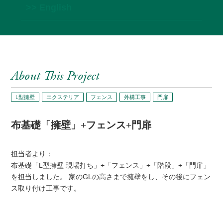
>> English
About This Project
L型擁壁
エクステリア
フェンス
外構工事
門扉
布基礎「擁壁」+フェンス+門扉
担当者より：
布基礎「L型擁壁 現場打ち」+「フェンス」+「階段」+「門扉」
を担当しました。 家のGLの高さまで擁壁をし、その後にフェン
ス取り付け工事です。