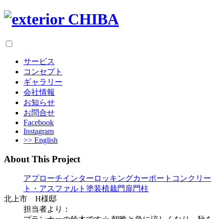
サービス
コンセプト
ギャラリー
会社情報
お知らせ
お問合せ
Facebook
Instagram
>> English
About This Project
アプローチ
インターロッキング
カーポート
コンクリー
ト・アスファルト塗装
植栽
門扉
門柱
北上市 H様邸
担当者より：