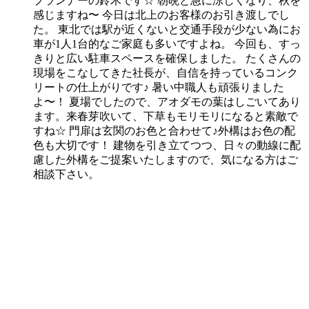
プランナーの鈴木です☆ 朝晩と急に涼しくなり、秋を
感じますね〜 今日は北上のお客様のお引き渡しでし
た。 東北では駅が近くないと交通手段が少ない為にお
車が1人1台的なご家庭も多いですよね。 今回も、すっ
きりと広い駐車スペースを確保しました。 たくさんの
現場をこなしてきた社長が、自信を持っているコンク
リートの仕上がりです♪ 暑い中職人も頑張りました
よ〜！ 夏場でしたので、アオダモの葉はしごいてあり
ます。来春芽吹いて、下草もモリモリになると素敵で
すね☆ 門扉は玄関のお色と合わせて♪外構はお色の配
色も大切です！ 建物を引き立てつつ、日々の動線に配
慮した外構をご提案いたしますので、気になる方はご
相談下さい。