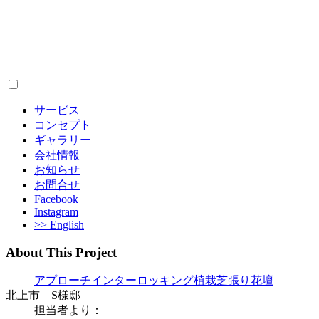
サービス
コンセプト
ギャラリー
会社情報
お知らせ
お問合せ
Facebook
Instagram
>> English
About This Project
アプローチ
インターロッキング
植栽
芝張り
花壇
北上市 S様邸
担当者より：