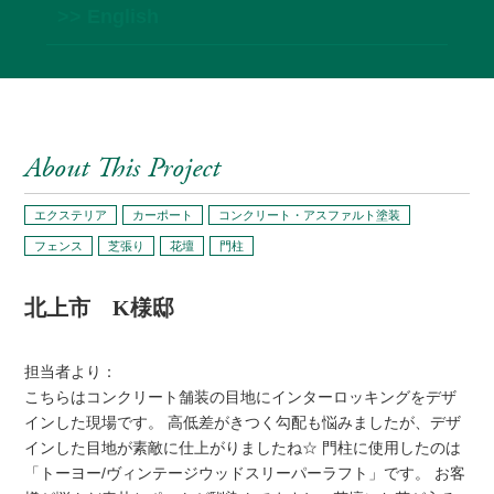
>> English
About This Project
エクステリア
カーポート
コンクリート・アスファルト塗装
フェンス
芝張り
花壇
門柱
北上市 K様邸
担当者より：
こちらはコンクリート舗装の目地にインターロッキングをデザ
インした現場です。 高低差がきつく勾配も悩みましたが、デザ
インした目地が素敵に仕上がりましたね☆ 門柱に使用したのは
「トーヨー/ヴィンテージウッドスリーパーラフト」です。 お客