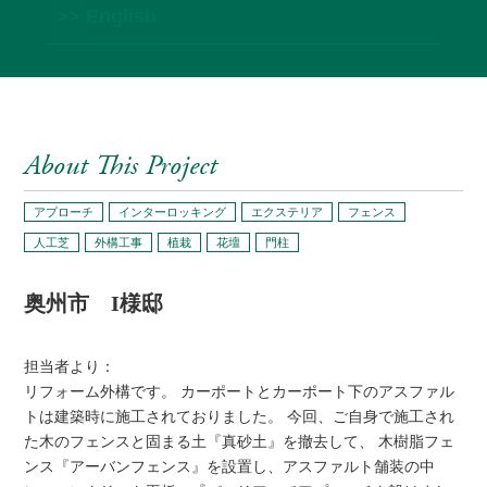
>> English
About This Project
アプローチ
インターロッキング
エクステリア
フェンス
人工芝
外構工事
植栽
花壇
門柱
奥州市 I様邸
担当者より：
リフォーム外構です。 カーポートとカーポート下のアスファル
トは建築時に施工されておりました。 今回、ご自身で施工され
た木のフェンスと固まる土『真砂土』を撤去して、 木樹脂フェ
ンス『アーバンフェンス』を設置し、アスファルト舗装の中