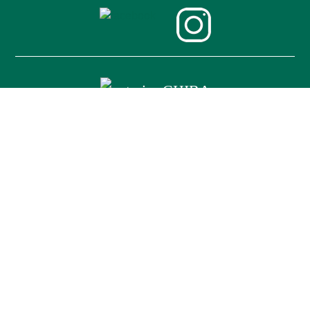
〒023-0801 岩手県奥州市水沢横町61
営業時間：9：００〜18：００
休業日：GW・夏季・年末年始（メールは24時間受付）
※現地調査・お打ち合わせの為、留守にしている場合も
ございますので、ご来店の際はお電話にてご予約お願い
致します。
お気軽にご相談ください。