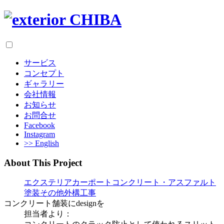
サービス
コンセプト
ギャラリー
会社情報
お知らせ
お問合せ
Facebook
Instagram
>> English
About This Project
エクステリア
カーポート
コンクリート・アスファルト
塗装
その他
外構工事
コンクリート舗装にdesignを
担当者より：