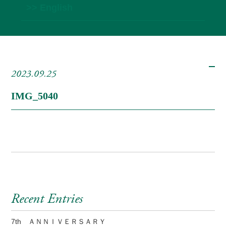
>> English
2023.09.25
IMG_5040
Recent Entries
7th ＡＮＮＩＶＥＲＳＡＲＹ