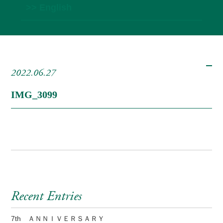
>> English
2022.06.27
IMG_3099
Recent Entries
7th ＡＮＮＩＶＥＲＳＡＲＹ