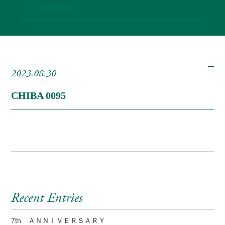
>> English
2023.08.30
CHIBA 0095
Recent Entries
7th ＡＮＮＩＶＥＲＳＡＲＹ