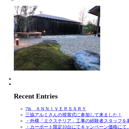
Recent Entries
7th ＡＮＮＩＶＥＲＳＡＲＹ
三協アルミさんの授賞式に参加して来ました！
・外構「エクステリア」工事の経験者スタッフを
・カーポート限定10台にてキャンペーン価格にて