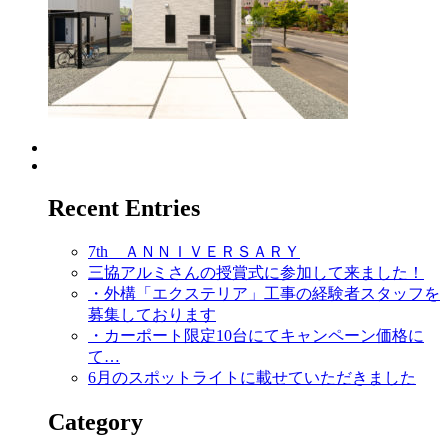
Recent Entries
7th ＡＮＮＩＶＥＲＳＡＲＹ
三協アルミさんの授賞式に参加して来ました！
・外構「エクステリア」工事の経験者スタッフを
募集しております
・カーポート限定10台にてキャンペーン価格に
て…
6月のスポットライトに載せていただきました
Category