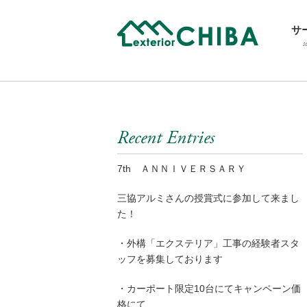
サ
s
Recent Entries
7th ＡＮＮＩＶＥＲＳＡＲＹ
三協アルミさんの授賞式に参加して来まし
た！
・外構「エクステリア」工事の経験者スタ
ッフを募集しております
・カーポート限定10台にてキャンペーン価
格にて…