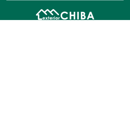
〒023-0801 岩手県奥州市水沢横町61
営業時間：9：００〜18：００
休業日：GW・夏季・年末年始（メールは24時間受付）
※現地調査・お打ち合わせの為、留守にしている場合も
ございますので、ご来店の際はお電話にてご予約お願い
致します。
お気軽にご相談ください。
TEL.0197-47-6014