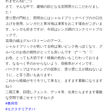
れませんね(^_^;)
さて、そんな中で、建物の顔となる玄関周りにこだわりまし
た！
塗り壁の門柱と、照明台にはシャルドブリックペイブの小口仕
上げを使用。レンガだと寒冷地は凍害をおこす場合がございま
す。レンガも好きですが、今回はレンガ調のコンクリートブロ
ックで。
花壇の縁はグルバストーンのアース。
シャルドブリックが乾いてる時は薄いピンク色っぽくなり、グ
ルバとのお色の相性がとっても良いんです╰(*´︶`*)╯♡
お色、とっても大切です！植栽の色合いもこだわっておりま
す。なるべく手のかからないよう、宿根草がメインです。
バークチップはマルチングの役割と、塗り壁に土が跳ねないよ
うに…と言う思いもあります♪
これから植栽がモリモリして来ると、ますます素敵になります
ね☆
二期工事、目隠しフェンス、デッキ等、出来たらますます素敵
な空間で過ごせそうですね☆彡
#奥州市
#エクステリアチバ