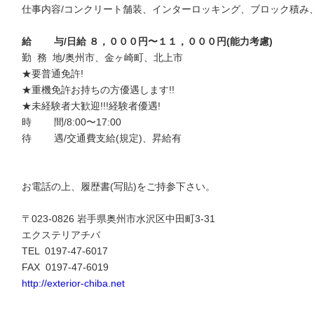
仕事内容/コンクリート舗装、インターロッキング、ブロック積み
給 与/日給 ８，０００円〜１１，０００円(能力考慮)
勤 務 地/奥州市、金ヶ崎町、北上市
★要普通免許!
★重機免許お持ちの方優遇します!!
★未経験者大歓迎!!!経験者優遇!
時 間/8:00〜17:00
待 遇/交通費支給(規定)、昇給有
お電話の上、履歴書(写貼)をご持参下さい。
〒023-0826 岩手県奥州市水沢区中田町3-31
エクステリアチバ
TEL 0197-47-6017
FAX 0197-47-6019
http://exterior-chiba.net