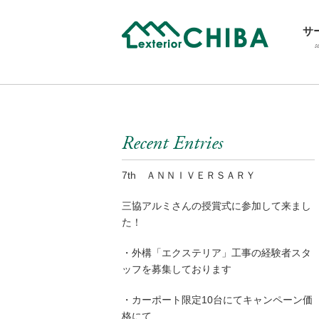
サ
s
Recent Entries
7th ＡＮＮＩＶＥＲＳＡＲＹ
三協アルミさんの授賞式に参加して来まし
た！
・外構「エクステリア」工事の経験者スタ
ッフを募集しております
・カーポート限定10台にてキャンペーン価
格にて…